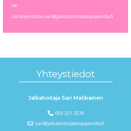
tai
sähköpostitse sari@jalkahoitolalampaanvilla.fi
Yhteys­tiedot
Jalkahoitaja Sari Matikainen
050 321 2576
sari@jalkahoitola­lampaanvilla.fi