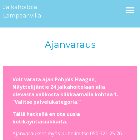
Jalkahoitola
Lampaanvilla
Ajanvaraus
Voit varata ajan Pohjois-Haagan,
Näyttelijäntie 24 jalkahoitolaan alla
olevasta valikosta klikkaamalla kohtaa 1.
”Valitse palvelukategoria.”
Tällä hetkellä en ota uusia
kotikäyntiasiakkaita.
Ajanvaraukset myös puhelimitse 050 321 25 76