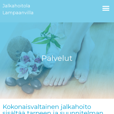
Jalkahoitola
Lampaanvilla
Palvelut
Kokonais­valtainen jalkahoito
sisältää tarpeen ja suunnitelman