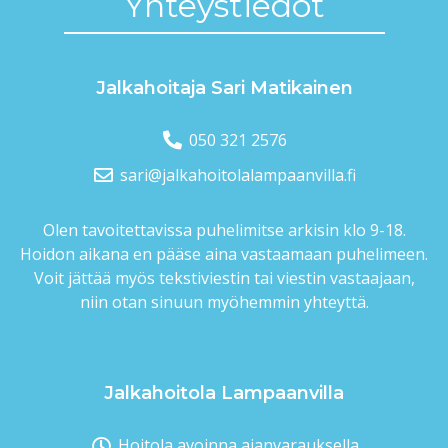
Yhteys­tiedot
Jalkahoitaja Sari Matikainen
050 321 2576
sari@jalkahoitola­lampaanvilla.fi
Olen tavoitettavissa puhelimitse arkisin klo 9-18.
Hoidon aikana en pääse aina vastaamaan puhelimeen.
Voit jättää myös tekstiviestin tai viestin vastaajaan,
niin otan sinuun myöhemmin yhteyttä.
Jalkahoitola Lampaanvilla
Hoitola avoinna ajanvarauksella