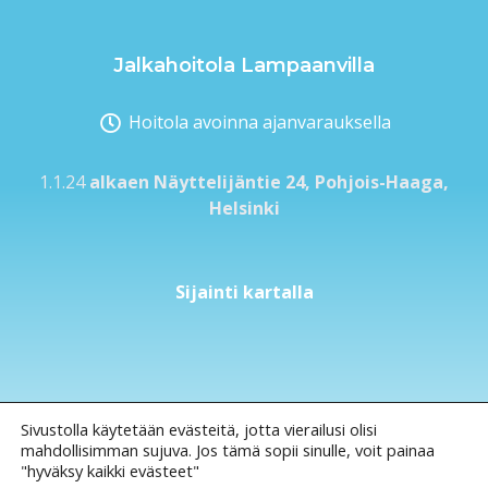
Jalkahoitola Lampaanvilla
Hoitola avoinna ajanvarauksella
1.1.24
alkaen Näyttelijäntie 24, Pohjois-Haaga,
Helsinki
Sijainti kartalla
Sivustolla käytetään evästeitä, jotta vierailusi olisi
VARAA AIKA
mahdollisimman sujuva. Jos tämä sopii sinulle, voit painaa
"hyväksy kaikki evästeet"